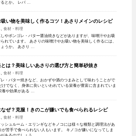
るとか。 レバ …
お吸い物を美味しく作るコツ！あさりメインのレシピ
し
,
食材・料理
蒸しやボンゴレ・バター醤油焼きなどがありますが、味噌汁やお吸
られています。 あさりの味噌汁やお吸い物を美味しく作るには、
ょうか。 あさり …
果とは？美味しいあさりの選び方と簡単砂抜き
し
,
食材・料理
ゴレ・バター焼きなど、おかずや酒のつまみとして味わうことがで
だけでなく、身体に良いといわれている栄養が豊富に含まれていま
栄養や効果がある …
はなぜ？克服！きのこが嫌いでも食べられるレシピ
し
,
食材・料理
マッシュルーム・エリンギなどキノコには様々な種類と調理法があ
コが苦手で食べられない人もいます。 キノコが嫌いになってしま
があるのでしょう …