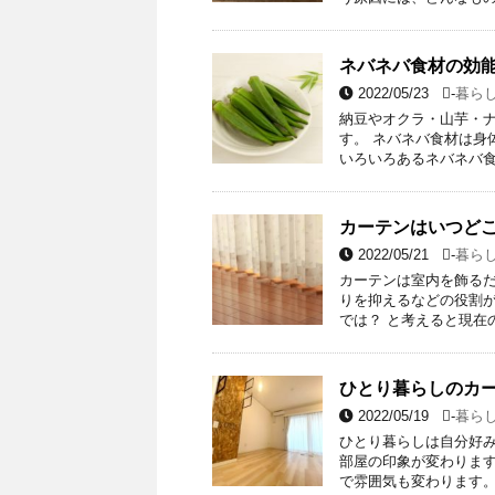
ネバネバ食材の効能
2022/05/23
-
暮ら
納豆やオクラ・山芋・
す。 ネバネバ食材は身
いろいろあるネバネバ食
カーテンはいつど
2022/05/21
-
暮ら
カーテンは室内を飾る
りを抑えるなどの役割が
では？ と考えると現在
ひとり暮らしのカ
2022/05/19
-
暮ら
ひとり暮らしは自分好
部屋の印象が変わります
で雰囲気も変わります。