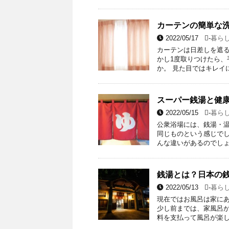
カーテンの簡単な
2022/05/17
-
暮ら
カーテンは日差しを遮る
かし1度取りつけたら
か。 見た目ではキレイ
スーパー銭湯と健
2022/05/15
-
暮ら
公衆浴場には、銭湯・
同じものという感じでし
んな違いがあるのでしょ
銭湯とは？日本の
2022/05/13
-
暮ら
現在ではお風呂は家に
少し前までは、家風呂が
料を支払って風呂が楽し