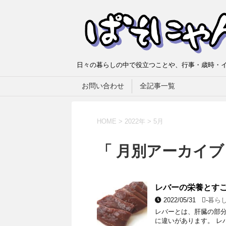
日々の暮らしの中で役立つことや、行事・歳時・イ
お問い合わせ
全記事一覧
HOME
>
2022年
>
5月
「 月別アーカイブ：
レバーの栄養とす
2022/05/31
-
暮ら
レバーとは、肝臓の部分
に違いがあります。 レ