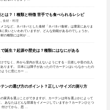
とは？！種類と特徴 苦手でも食べられるレシピ
し
,
食材・料理
ナメコなど、ネバネバとした食材「ネバネバ食材」は豊富にありま
体に良いといわれていますが、どんな効能があるのでしょうか。
材の種類には何が …
こで誕生？起源や歴史は？種類にはなにがある
し
だけでなく、外から室内が見えないようにする・日差しや音の出入
あります。 日本には障子があったのでカーテンはいらなかったの
のように窓にカー …
ーテンの選び方のポイント？正しいサイズの測り方
し
みの家具を選ぶことができますが、カーテンは何を選ぶかによって
。 あなたはどんな部屋をイメージしていますか？カーテンひとつ
 付けてから、思 …