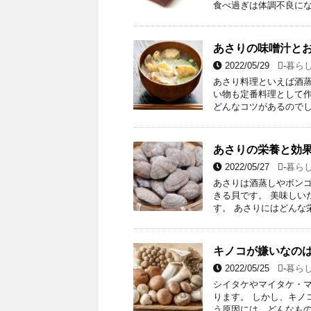
食べ過ぎは体調不良にな
あさりの味噌汁と
2022/05/29
-
暮ら
あさり料理といえば酒
い物も定番料理として作
どんなコツがあるのでし
あさりの栄養と効
2022/05/27
-
暮ら
あさりは酒蒸しやボン
きる貝です。 美味しい
す。 あさりにはどんな
キノコが嫌いなの
2022/05/25
-
暮ら
シイタケやマイタケ・
ります。 しかし、キノ
う原因には、どんなもの