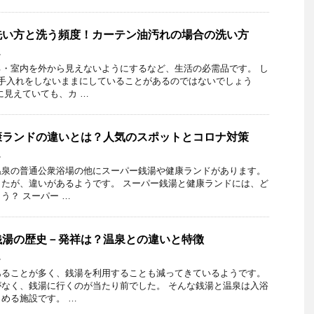
洗い方と洗う頻度！カーテン油汚れの場合の洗い方
し
・室内を外から見えないようにするなど、生活の必需品です。 し
、手入れをしないままにしていることがあるのではないでしょう
に見えていても、カ …
康ランドの違いとは？人気のスポットとコロナ対策
し
温泉の普通公衆浴場の他にスーパー銭湯や健康ランドがあります。
たが、違いがあるようです。 スーパー銭湯と健康ランドには、ど
う？ スーパー …
銭湯の歴史－発祥は？温泉との違いと特徴
し
あることが多く、銭湯を利用することも減ってきているようです。
なく、銭湯に行くのが当たり前でした。 そんな銭湯と温泉は入浴
める施設です。 …