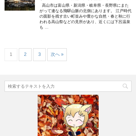
高山市は富山県・新潟県・岐阜県・長野県にまた
がって連なる飛驒山脈の北側にあります。 江戸時代
の面影を残す古い町並みや豊かな自然・春と秋に行
われる高山祭などの見所があり、近くには下呂温泉
も …
1
2
3
次へ »