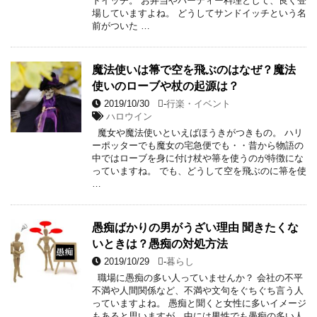
ドイッチ。 お弁当やパーティー料理として、良く登
場していますよね。 どうしてサンドイッチという名
前がついた …
魔法使いは箒で空を飛ぶのはなぜ？魔法
使いのローブや杖の起源は？
2019/10/30
-
行楽・イベント
ハロウイン
魔女や魔法使いといえばほうきがつきもの。 ハリ
ーポッターでも魔女の宅急便でも・・昔から物語の
中ではローブを身に付け杖や箒を使うのが特徴にな
っていますね。 でも、どうして空を飛ぶのに箒を使
…
愚痴ばかりの男がうざい理由 聞きたくな
いときは？愚痴の対処方法
2019/10/29
-
暮らし
職場に愚痴の多い人っていませんか？ 会社の不平
不満や人間関係など、不満や文句をぐちぐち言う人
っていますよね。 愚痴と聞くと女性に多いイメージ
もあると思いますが、中には男性でも愚痴の多い人