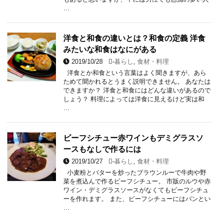
…
洋食と和食の違いとは？和食の定義 洋食
みたいな和食はなにがある
2019/10/28
-
暮らし
,
食材・料理
洋食とか和食という言葉はよく聞きますが、あら
ためて聞かれるとうまく説明できません。 あなたは
できますか？ 洋食と和食にはどんな違いがあるので
しょう？ 料理によっては洋食に見えるけど実は和
…
ビーフシチュー赤ワインもデミグラスソ
ースもなしで作るには
2019/10/27
-
暮らし
,
食材・料理
小麦粉とバターを炒ったブラウンルーで牛肉や野
菜を煮込んで作るビーフシチュー。 市販のルウや赤
ワイン・デミグラスソースがなくてもビーフシチュ
ーを作れます。 また、ビーフシチューにはパンとい
…