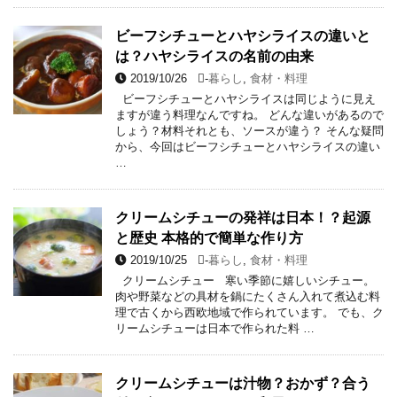
ビーフシチューとハヤシライスの違いと
は？ハヤシライスの名前の由来
2019/10/26
-
暮らし
,
食材・料理
ビーフシチューとハヤシライスは同じように見え
ますが違う料理なんですね。 どんな違いがあるので
しょう？材料それとも、ソースが違う？ そんな疑問
から、今回はビーフシチューとハヤシライスの違い
…
クリームシチューの発祥は日本！？起源
と歴史 本格的で簡単な作り方
2019/10/25
-
暮らし
,
食材・料理
クリームシチュー 寒い季節に嬉しいシチュー。
肉や野菜などの具材を鍋にたくさん入れて煮込む料
理で古くから西欧地域で作られています。 でも、ク
リームシチューは日本で作られた料 …
クリームシチューは汁物？おかず？合う