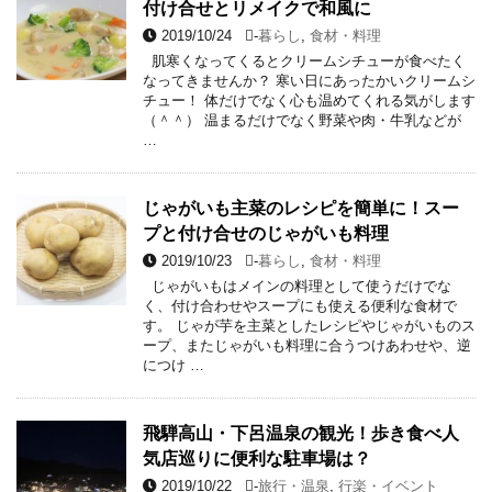
付け合せとリメイクで和風に
2019/10/24
-
暮らし
,
食材・料理
肌寒くなってくるとクリームシチューが食べたく
なってきませんか？ 寒い日にあったかいクリームシ
チュー！ 体だけでなく心も温めてくれる気がします
（＾＾） 温まるだけでなく野菜や肉・牛乳などが
…
じゃがいも主菜のレシピを簡単に！スー
プと付け合せのじゃがいも料理
2019/10/23
-
暮らし
,
食材・料理
じゃがいもはメインの料理として使うだけでな
く、付け合わせやスープにも使える便利な食材で
す。 じゃが芋を主菜としたレシピやじゃがいものス
ープ、またじゃがいも料理に合うつけあわせや、逆
につけ …
飛騨高山・下呂温泉の観光！歩き食べ人
気店巡りに便利な駐車場は？
2019/10/22
-
旅行・温泉
,
行楽・イベント