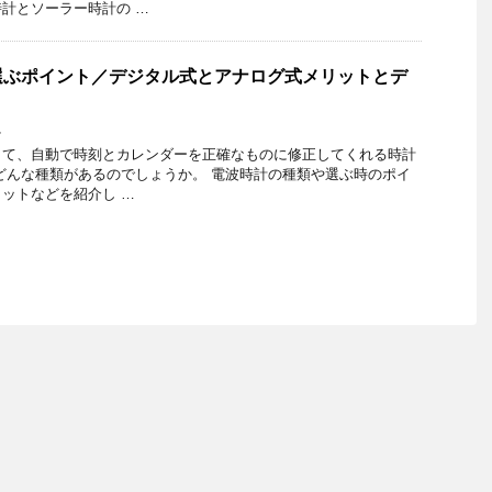
計とソーラー時計の …
選ぶポイント／デジタル式とアナログ式メリットとデ
し
して、自動で時刻とカレンダーを正確なものに修正してくれる時計
どんな種類があるのでしょうか。 電波時計の種類や選ぶ時のポイ
ットなどを紹介し …