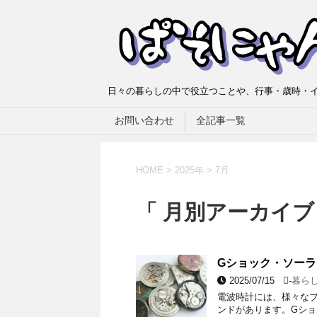
日々の暮らしの中で役立つことや、行事・歳時・イ
お問い合わせ
全記事一覧
HOME
>
2025年
>
7月
「 月別アーカイブ：
Gショック・ソー
2025/07/15
-
暮ら
電波時計には、様々な
ンドがあります。Gシ