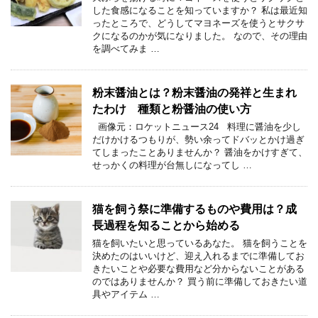
した食感になることを知っていますか？ 私は最近知
ったところで、どうしてマヨネーズを使うとサクサ
クになるのかが気になりました。 なので、その理由
を調べてみま …
粉末醤油とは？粉末醤油の発祥と生まれ
たわけ 種類と粉醤油の使い方
画像元：ロケットニュース24 料理に醤油を少し
だけかけるつもりが、勢い余ってドバッとかけ過ぎ
てしまったことありませんか？ 醤油をかけすぎて、
せっかくの料理が台無しになってし …
猫を飼う祭に準備するものや費用は？成
長過程を知ることから始める
猫を飼いたいと思っているあなた。 猫を飼うことを
決めたのはいいけど、迎え入れるまでに準備してお
きたいことや必要な費用など分からないことがある
のではありませんか？ 買う前に準備しておきたい道
具やアイテム …