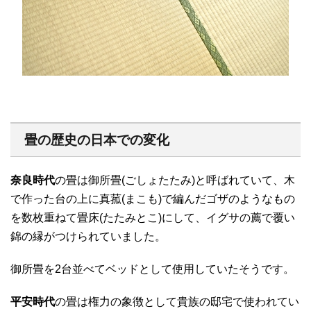
畳の歴史の日本での変化
奈良時代
の畳は御所畳(ごしょたたみ)と呼ばれていて、木
で作った台の上に真菰(まこも)で編んだゴザのようなもの
を数枚重ねて畳床(たたみとこ)にして、イグサの薦で覆い
錦の縁がつけられていました。
御所畳を2台並べてベッドとして使用していたそうです。
平安時代
の畳は権力の象徴として貴族の邸宅で使われてい