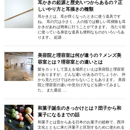
耳かきの起源と歴史/いつからあるの？正
しいやり方と耳掻きの種類
耳かきとは、耳が痒くなったときに使う道具です
ね。 耳の穴は小さく、人の指では難しい耳掃除も耳
かきがあれば簡単に行うことができます。 当たり前
に使っている身近な道具も便利なものがいろいろあ
ります。 起源 …
美容院と理容室は何が違うの？メンズ美
容室とは？理容室との違いとは
髪をカットして貰える場所といえば美容院と理容室
がありますが、どんな違いがあるのでしょうか。 外
から見ただけではわからないこともあります。 美容
院と理容室の違いや見分け方などを調べてみまし
た。 また最近 …
和菓子誕生のきっかけとは？団子から和
菓子になるまでの話
和菓子とは昔からある日本のお菓子の総称で、西洋
文化とともに来た洋菓子と区別するために使われる