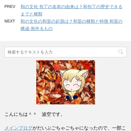
PREV
和の文化 包丁の名前の由来は？和包丁の歴史できる
までと種類
NEXT
和の文化の和室の起源は？和室の種類と特徴 和室の
構成-形作るもの
こんにちは＾＾ 波空です。
メインブログ
がだいぶごちゃごちゃになったので、一部こ