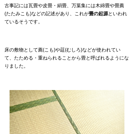
古事記には瓦畳や皮畳・絹畳、万葉集には木綿畳や畳薦
(たたみこも)などの記述があり、これが
畳の起源
といわれ
ているそうです。
床の敷物として薦(こも)や莚(むしろ)などが使われてい
て、たためる・重ねられることから畳と呼ばれるようにな
りました。