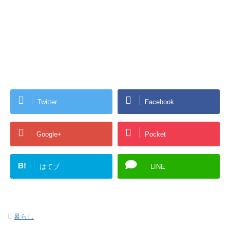
Twitter
Facebook
Google+
Pocket
B!
はてブ
LINE
-
暮らし