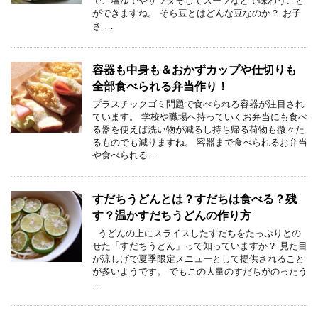
で、塩ゆでやサラダそしてスープなどで味わうこと
ができますね。 そら豆とはどんな豆なのか？ お子
さ …
容器も中身も＆おかずカップや仕切りも
全部食べられる弁当作り！
プラスチックゴミ問題で食べられる容器が注目され
ています。 学校や職場へ持っていくお弁当にも食べ
る器を使えば洗い物が減るし持ち帰る荷物も微々た
るものでも減りますね。 容器まで食べられるお弁当
や食べられる …
すだちうどんとは？すだちは食べる？残
す？温かすだちうどんの作り方
うどんの上にスライスしたすだちをたっぷりとの
せた「すだちうどん」って知っていますか？ 見た目
が涼しげで夏季限定メニューとして提供されること
が多いようです。 でもこの大量のすだちがのったう
…