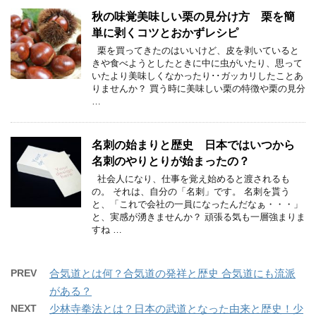
秋の味覚美味しい栗の見分け方 栗を簡
単に剥くコツとおかずレシピ
栗を買ってきたのはいいけど、皮を剥いていると
きや食べようとしたときに中に虫がいたり、思って
いたより美味しくなかったり･･ガッカリしたことあ
りませんか？ 買う時に美味しい栗の特徴や栗の見分
…
名刺の始まりと歴史 日本ではいつから
名刺のやりとりが始まったの？
社会人になり、仕事を覚え始めると渡されるも
の。 それは、自分の「名刺」です。 名刺を貰う
と、「これで会社の一員になったんだなぁ・・・」
と、実感が湧きませんか？ 頑張る気も一層強まりま
すね …
PREV
合気道とは何？合気道の発祥と歴史 合気道にも流派
がある？
NEXT
少林寺拳法とは？日本の武道となった由来と歴史！少