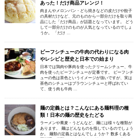
あった！だけ商品アレンジ！
肉まんやメロンパン・どら焼きなどの皮だけや餃子
の具材だけなど、元のものから一部分だけを取り商
品にした「だけ商品」が話題となっています。 どう
して一部分だけのものが人気となっているのでしょ
うか。 「だけ …
ビーフシチューの牛肉の代わりになる肉
やレシピと歴史と日本での始まり
日本では鶏肉や豚肉を使ったクリームシチュー、牛
肉を使ったビーフシチューが定番です。 ビーフシチ
ューの色は茶色というイメージが強いですが、実は
茶色のシチューはブラウンシチューと呼ばれてい
て、使う肉も牛肉 …
麺の定義とは？こんなにある麺料理の種
類！日本の麺の歴史をたどる
ラーメンや蕎麦・うどんなど、麺には様々な種類が
あります。 麺はどんなものを指しているのでしょう
か。 麺類の定義とはなんでしょうか？ 数多くある