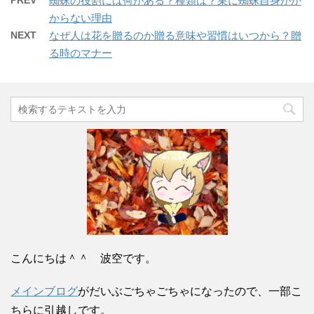
PREV
蜘蛛の役割には何がある？種類は？巣に蜘蛛自身がか
からない理由
NEXT
なぜ人は花を贈るのか贈る意味や習慣はいつから？贈
る時のマナー
こんにちは＾＾ 波空です。
メインブログ
がだいぶごちゃごちゃになったので、一部こ
ちらに引越しです。