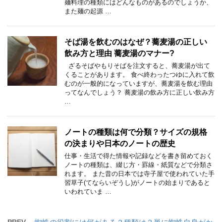
麺料理の種類にはどんなものがあるのでしょうか、
また麺の起源 …
そば湯を飲むのはなぜ？蕎麦湯の正しい
飲み方と理由 蕎麦湯のマナー?
ざるそばやもりそばを注文すると、蕎麦湯が出て
くることがあります。 食べ終わったつゆに入れて飲
むのが一般的になっていますが、蕎麦湯を飲む理由
ってなんでしょう？ 蕎麦湯の飲み方に正しい飲み方
…
ノートの種類は何で分類？サイズの規格
の決まりや日本のノートの歴史
仕事・生活で得た情報や記録などを書き留めておく
ノートの種類は、綴じ方・罫線・紙質などで分類さ
れます。 また昔の日本では寺子屋で使われていた手
習草子(てならいぞうし)がノートの始まりであると
いわれていま …