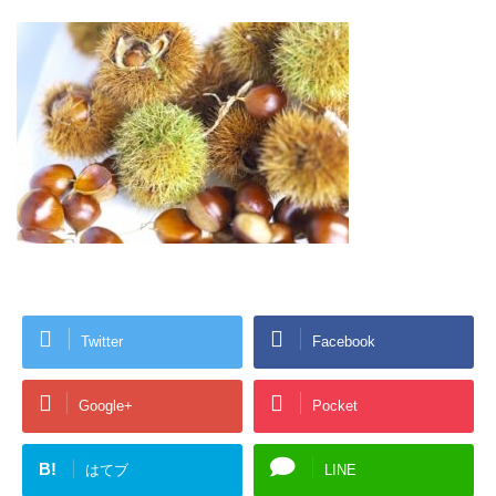
Twitter
Facebook
Google+
Pocket
B!
はてブ
LINE