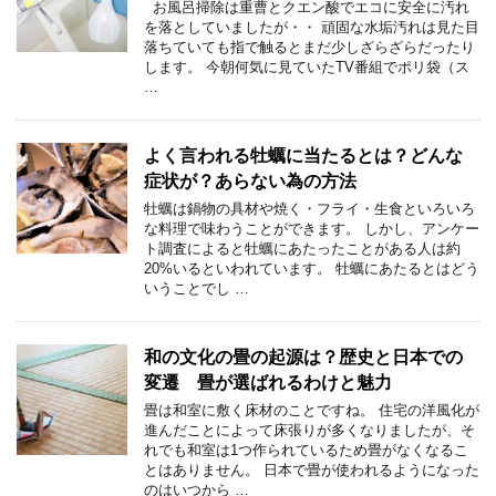
お風呂掃除は重曹とクエン酸でエコに安全に汚れ
を落としていましたが・・ 頑固な水垢汚れは見た目
落ちていても指で触るとまだ少しざらざらだったり
します。 今朝何気に見ていたTV番組でポリ袋（ス
…
よく言われる牡蠣に当たるとは？どんな
症状が？あらない為の方法
牡蠣は鍋物の具材や焼く・フライ・生食といろいろ
な料理で味わうことができます。 しかし、アンケー
ト調査によると牡蠣にあたったことがある人は約
20%いるといわれています。 牡蠣にあたるとはどう
いうことでし …
和の文化の畳の起源は？歴史と日本での
変遷 畳が選ばれるわけと魅力
畳は和室に敷く床材のことですね。 住宅の洋風化が
進んだことによって床張りが多くなりましたが、そ
れでも和室は1つ作られているため畳がなくなるこ
とはありません。 日本で畳が使われるようになった
のはいつから …