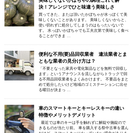
美味しくないかぼちゃの調理これで解
決！アレンジでひと味違う美味しさ
買ってきた、または頂いたかぼちゃが水っぽくて美
味しくないことがあります。 美味しくないからと、
使い切れずに処分してしまうのはもったいないで
す。 水っぽいかぼちゃでも工夫次第で美味しく食べ
ることができま …
便利な不用(要)品回収業者 違法業者とま
ともな業者の見分け方は？
「不要となった家具や電化製品などを無料で回収し
ます」というアナウンスを流しながらトラックで回
る不用品回収業者をよくみかけます。 不要品をまと
めて処分したいけど地域のゴミステーションに出せ
る曜日が決まっ …
車のスマートキーとキーレスキーの違い
特徴やメリットデメリット
最近では車のキーは手を触れずに解錠や施錠ので
きるものが当たり前。 車を購入する祭中古車を選ん