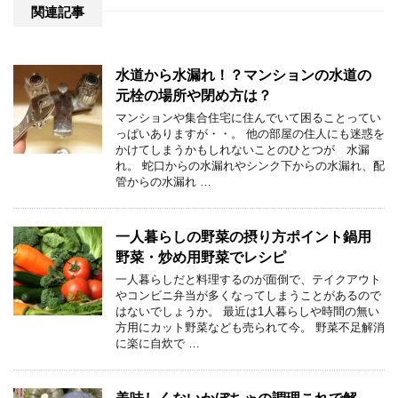
関連記事
水道から水漏れ！？マンションの水道の
元栓の場所や閉め方は？
マンションや集合住宅に住んでいて困ることってい
っぱいありますが・・。 他の部屋の住人にも迷惑を
かけてしまうかもしれないことのひとつが 水漏
れ。 蛇口からの水漏れやシンク下からの水漏れ、配
管からの水漏れ …
一人暮らしの野菜の摂り方ポイント鍋用
野菜・炒め用野菜でレシピ
一人暮らしだと料理するのが面倒で、テイクアウト
やコンビニ弁当が多くなってしまうことがあるので
はないでしょうか。 最近は1人暮らしや時間の無い
方用にカット野菜なども売られて今。 野菜不足解消
に楽に自炊で …