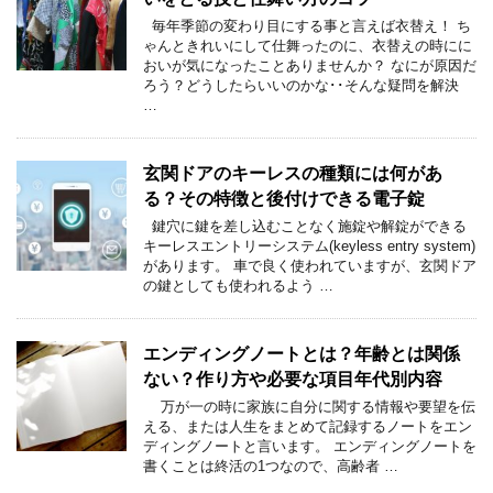
毎年季節の変わり目にする事と言えば衣替え！ ち
ゃんときれいにして仕舞ったのに、衣替えの時にに
おいが気になったことありませんか？ なにが原因だ
ろう？どうしたらいいのかな･･そんな疑問を解決
…
玄関ドアのキーレスの種類には何があ
る？その特徴と後付けできる電子錠
鍵穴に鍵を差し込むことなく施錠や解錠ができる
キーレスエントリーシステム(keyless entry system)
があります。 車で良く使われていますが、玄関ドア
の鍵としても使われるよう …
エンディングノートとは？年齢とは関係
ない？作り方や必要な項目年代別内容
万が一の時に家族に自分に関する情報や要望を伝
える、または人生をまとめて記録するノートをエン
ディングノートと言います。 エンディングノートを
書くことは終活の1つなので、高齢者 …