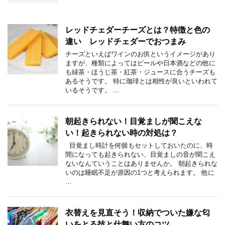
レッドチェダーチーズとは？特徴と色の
違い レッドチェダーでおつまみ
チーズといえばワインのお供というイメージがあり
ますが、種類によってはビールや日本酒などの他に
も緑茶・ほうじ茶・紅茶・ジュースに合うチーズも
あるそうです。 特に珈琲とは相性が良いといわれて
いるそうです。 …
朝起きられない！目覚ましが聞こえな
い！起きられない時の対処は？
目覚まし時計を何個もセットしておいたのに、時
間になっても起きられない、目覚ましの音が聞こえ
ないなんていうことはありませんか。 朝起きられな
いのは睡眠不足が原因の1つと考えられます。 他に
…
衣替えを見直そう！収納でついた嫌な匂
いをとる技と仕舞い方のコツ