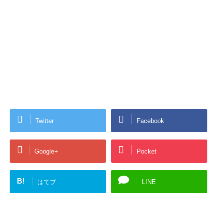
Twitter
Facebook
Google+
Pocket
B!
はてブ
LINE