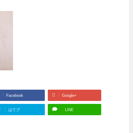
Facebook
Google+
!
はてブ
LINE