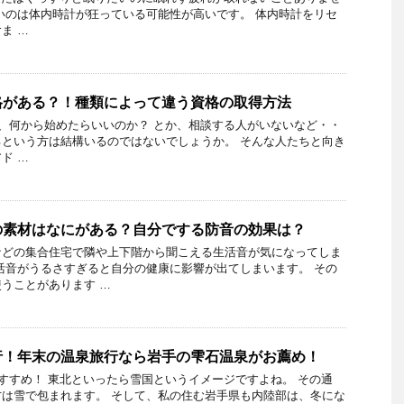
いのは体内時計が狂っている可能性が高いです。 体内時計をリセ
ま …
格がある？！種類によって違う資格の取得方法
、何から始めたらいいのか？ とか、相談する人がいないなど・・
という方は結構いるのではないでしょうか。 そんな人たちと向き
ド …
の素材はなにがある？自分でする防音の効果は？
などの集合住宅で隣や上下階から聞こえる生活音が気になってしま
活音がうるさすぎると自分の健康に影響が出てしまいます。 その
うことがあります …
行！年末の温泉旅行なら岩手の雫石温泉がお薦め！
すめ！ 東北といったら雪国というイメージですよね。 その通
は雪で包まれます。 そして、私の住む岩手県も内陸部は、冬にな