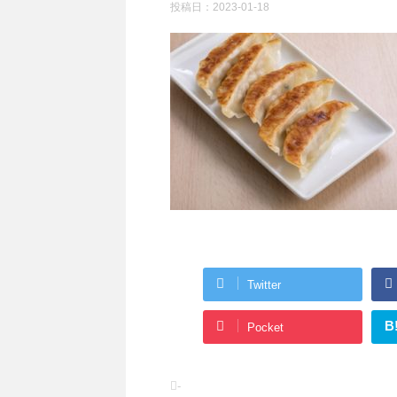
投稿日：
2023-01-18
Twitter
B
Pocket
-