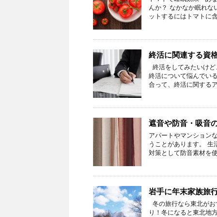
んか？ なかなか眠れな
ットするにはトマトに含
終活に関連する資
終活をしてみたいけど
終活について悩んでいる
合って、終活に関するア
遮音や防音・吸音
アパートやマンション
うことがあります。 生
対策として防音素材を使
岩手に年末家族旅
冬の旅行なら東北がおす
り！冬になると東北地方