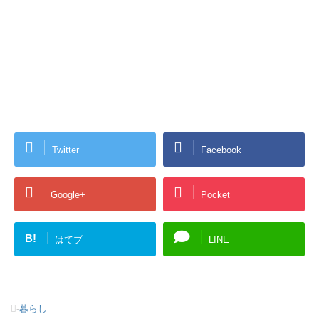
Twitter
Facebook
Google+
Pocket
B!
はてブ
LINE
-
暮らし