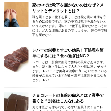
家の中では靴下を履かないのはなぜ？メ
リットとデメリットとは？
靴を履くときに靴下を履くことは靴と足の健康を守
るために必要ですが、家の中では靴下を履かないと
いう人がいます。 家の中で靴下を履かないというの
には、どんな理由があるのでしょうか。 家の中で靴
下を履かない …
レバーの栄養とすごい効果！下処理を簡
単にするには？食べ過ぎはNG？
レバーとは、肝臓の部分で独特の風味があります。
また、鶏・豚・牛によって大きさや形に違いがあり
ます。 レバーには美容や健康に良いといわれている
栄養が含まれていますが食べ過ぎは体調不良になる
とか。 レバ …
チョコレートの名前の由来とは？漢字で
書くと？別名はこんなにある
カカオ豆から作られている甘いお菓子のチョコレー