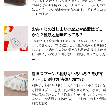
ト。 私も大好きでよく食べます。 好きなのでチョ
コ○○とかの名前をみると、チョコレートそのもので
はなくてもつい興味をそそられます。 でもチョコレ
ートと呼ば …
おみくじのはじまりの歴史や起源はどこ
から？種類と意味知ってる？
あなたも神社に参拝したときにおみくじを引いた
りしませんか。 木に結ばれた大量のおみくじを目に
します。 大吉から大凶と様々な結果がありますが神
社仏閣によっては大凶がない・種類が違うことがあ
…
計量スプーンの種類はいろいろ？選び方
と正しい測り方 液体と粉では
料理のレシピを見ると「大さじ1」や「小さじ1」な
ど計量スプーンを使った分量が書かれています。 料
理に慣れていないと「適量」とか「少し」といった
あいまいな表現ではわからないですね。 食材や調味
料など測る …