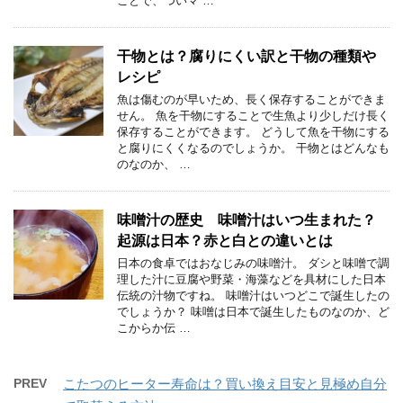
ことで、ついマ …
干物とは？腐りにくい訳と干物の種類や
レシピ
魚は傷むのが早いため、長く保存することができま
せん。 魚を干物にすることで生魚より少しだけ長く
保存することができます。 どうして魚を干物にする
と腐りにくくなるのでしょうか。 干物とはどんなも
のなのか、 …
味噌汁の歴史 味噌汁はいつ生まれた？
起源は日本？赤と白との違いとは
日本の食卓ではおなじみの味噌汁。 ダシと味噌で調
理した汁に豆腐や野菜・海藻などを具材にした日本
伝統の汁物ですね。 味噌汁はいつどこで誕生したの
でしょうか？ 味噌は日本で誕生したものなのか、ど
こからか伝 …
PREV
こたつのヒーター寿命は？買い換え目安と見極め自分