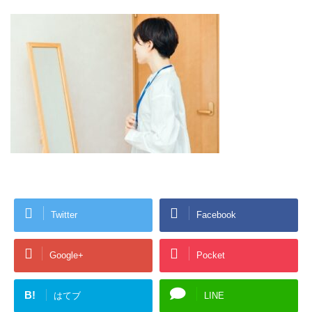
Twitter
Facebook
Google+
Pocket
B!
はてブ
LINE