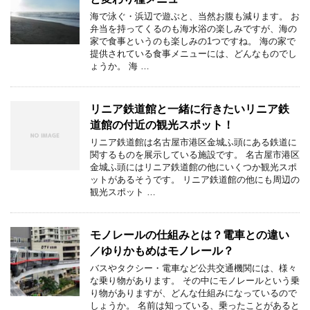
海で泳ぐ・浜辺で遊ぶと、当然お腹も減ります。 お
弁当を持ってくるのも海水浴の楽しみですが、海の
家で食事というのも楽しみの1つですね。 海の家で
提供されている食事メニューには、どんなものでし
ょうか。 海 …
リニア鉄道館と一緒に行きたいリニア鉄
道館の付近の観光スポット！
リニア鉄道館は名古屋市港区金城ふ頭にある鉄道に
関するものを展示している施設です。 名古屋市港区
金城ふ頭にはリニア鉄道館の他にいくつか観光スポ
ットがあるそうです。 リニア鉄道館の他にも周辺の
観光スポット …
モノレールの仕組みとは？電車との違い
／ゆりかもめはモノレール？
バスやタクシー・電車など公共交通機関には、様々
な乗り物があります。 その中にモノレールという乗
り物がありますが、どんな仕組みになっているので
しょうか。 名前は知っている、乗ったことがあると