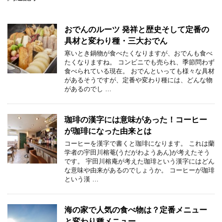
おでんのルーツ 発祥と歴史そして定番の
具材と変わり種・三大おでん
寒いとき鍋物が食べたくなりますが、おでんも食べ
たくなりますね。 コンビニでも売られ、季節問わず
食べられている現在。 おでんといっても様々な具材
があるそうですが、定番や変わり種には、どんな物
があるのでし …
珈琲の漢字には意味があった！コーヒー
が珈琲になった由来とは
コーヒーを漢字で書くと珈琲になります。 これは蘭
学者の宇田川榕菴(うだがわようあん)が考えたそう
です。 宇田川榕庵が考えた珈琲という漢字にはどん
な意味や由来があるのでしょうか。 コーヒーが珈琲
という漢 …
海の家で人気の食べ物は？定番メニュー
と変わり種メニュー