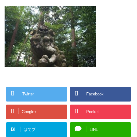
Twitter
Facebook
Google+
Pocket
B!
はてブ
LINE