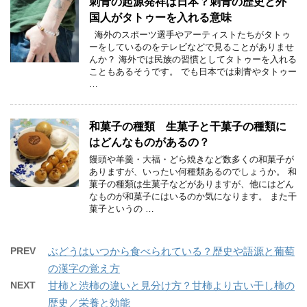
刺青の起源発祥は日本？刺青の歴史と外
国人がタトゥーを入れる意味
海外のスポーツ選手やアーティストたちがタトゥ
ーをしているのをテレビなどで見ることがありませ
んか？ 海外では民族の習慣としてタトゥーを入れる
こともあるそうです。 でも日本では刺青やタトゥー
…
和菓子の種類 生菓子と干菓子の種類に
はどんなものがあるの？
饅頭や羊羹・大福・どら焼きなど数多くの和菓子が
ありますが、いったい何種類あるのでしょうか。 和
菓子の種類は生菓子などがありますが、他にはどん
なものが和菓子にはいるのか気になります。 また干
菓子というの …
PREV
ぶどうはいつから食べられている？歴史や語源と葡萄
の漢字の覚え方
NEXT
甘柿と渋柿の違いと見分け方？甘柿より古い干し柿の
歴史／栄養と効能