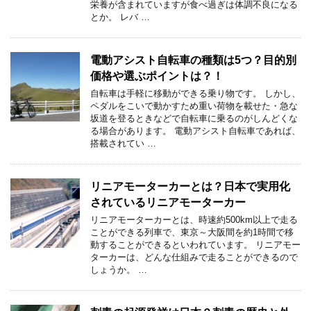
栄養が含まれていますが食べ過ぎは体調不良になる
とか。 レバ …
電動アシスト自転車の種類は5つ？目的別
価格や選ぶポイントは？！
自転車は手軽に移動ができる乗り物です。 しかし、
ペダルをこいで動かすため重い荷物を載せた・急な
坂道を登るときなどで自転車に乗るのがしんどくな
る場合があります。 電動アシスト自転車であれば、
搭載されてい …
リニアモーターカーとは？日本で実用化
されているリニアモーターカー
リニアモーターカーとは、時速約500km以上で走る
ことができる列車で、東京～大阪間を約1時間で移
動することができるといわれています。 リニアモー
ターカーは、どんな仕組みで走ることができるので
しょうか。 …