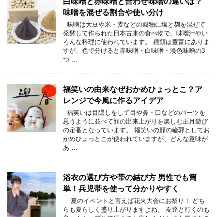
白味噌と赤味噌と合わせ味噌の違いは？
味噌を混ぜる割合や使い分け
味噌は大豆や米・麦などの穀物に塩と麹を混ぜて
発酵して作られた日本古来の食べ物で、味噌汁やい
ろんな料理に使われています。 種類は豊富にありま
すが、色で分けると赤味噌・白味噌・淡色味噌の3
つ …
福笑いの由来なぜおかめひょっとこ？ア
レンジで今風に作るアイデア
福笑いは目隠しをして目や鼻・口などのパーツを
思うように並べて顔の出来上がりを楽しむ正月遊び
の定番となっています。 福笑いの顔の輪郭としてお
かめひょっとこが使われていますが、どんな意味が
あ …
浴衣の選び方や帯の結び方 男性でも簡
単！兵児帯を使って分かりやすく
夏のイベントと言えば花火大会にお祭り！ どち
らも夏らしく盛り上がりますよね。 友達と行くのも