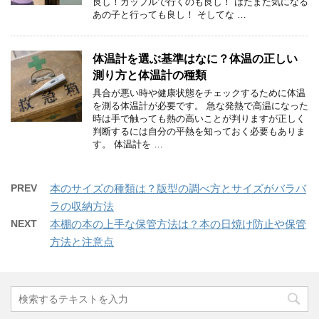
良し！カップルで行くのも良し！ はたまた気になる
あの子と行っても良し！ そしてな …
体温計を選ぶ基準はなに？体温の正しい
測り方と体温計の種類
具合が悪い時や健康状態をチェックするために体温
を測る体温計が必要です。 急な発熱で高温になった
時は手で触っても熱の高いことが判りますが正しく
判断するには自分の平熱を知っておく必要もありま
す。 体温計を …
PREV
本のサイズの種類は？版型の調べ方とサイズがバラバ
ラの収納方法
NEXT
本棚の本の上手な保管方法は？本の日焼け防止や保管
方法と注意点