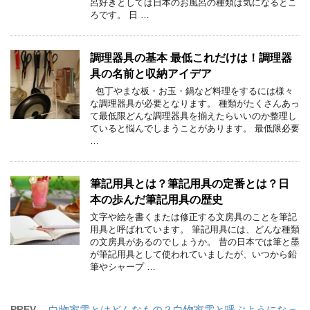
呂好きとしては日本のお風呂の種類は気になるとこ
ろです。 日 …
調理器具の基本 最低これだけは！調理器
具の名前と収納アイデア
包丁やまな板・お玉・鍋など料理をするには様々
な調理器具が必要となります。 種類がたくさんあっ
て最低限どんな調理器具を揃えたらいいのか整理し
ていると悩んでしまうことがあります。 最低限必要
…
筆記用具とは？筆記用具の定番とは？日
本の歩んだ筆記用具の歴史
文字や絵を書くまたは修正する文房具のことを筆記
用具と呼ばれています。 筆記用具には、どんな種類
の文房具があるのでしょうか。 昔の日本では筆と墨
が筆記用具として使われていましたが、いつから鉛
筆やシャープ …
PREV
白物家電とはどんなもの？白物家電と呼ぶようになっ