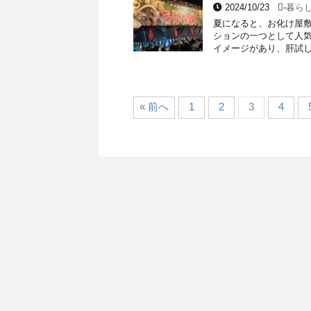
2024/10/23
-
暮ら
夏になると、お化け屋敷
ションの一つとして人気
イメージがあり、肝試し
« 前へ
1
2
3
4