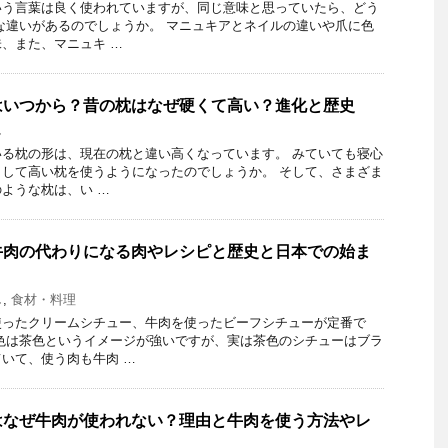
いう言葉は良く使われていますが、同じ意味と思っていたら、どう
な違いがあるのでしょうか。 マニュキアとネイルの違いや爪に色
、また、マニュキ …
はいつから？昔の枕はなぜ硬くて高い？進化と歴史
し
る枕の形は、現在の枕と違い高くなっています。 みていても寝心
して高い枕を使うようになったのでしょうか。 そして、さまざま
ような枕は、い …
牛肉の代わりになる肉やレシピと歴史と日本での始ま
し
,
食材・料理
使ったクリームシチュー、牛肉を使ったビーフシチューが定番で
色は茶色というイメージが強いですが、実は茶色のシチューはブラ
いて、使う肉も牛肉 …
はなぜ牛肉が使われない？理由と牛肉を使う方法やレ