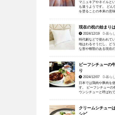
マニュキアやネイルと
も違うようです。 どん
を塗ることの本来の意味
現在の枕の始まり
2024/12/19
-
暮ら
時代劇などで使われてい
地はわるそうだし、どう
な形や種類のある現在の
ビーフシチューの
り
2024/12/07
-
暮ら
日本では鶏肉や豚肉を
す。 ビーフシチューの
ウンシチューと呼ばれて
クリームシチュー
シピ