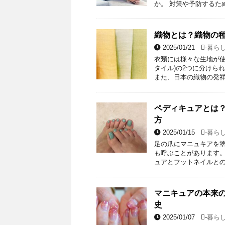
か。 対策や予防するた
織物とは？織物の
2025/01/21
-
暮ら
衣類には様々な生地が使
タイル)の2つに分けら
また、日本の織物の発祥
ペディキュアとは
方
2025/01/15
-
暮ら
足の爪にマニュキアを
も呼ぶことがあります。
ュアとフットネイルとの
マニキュアの本来
史
2025/01/07
-
暮ら