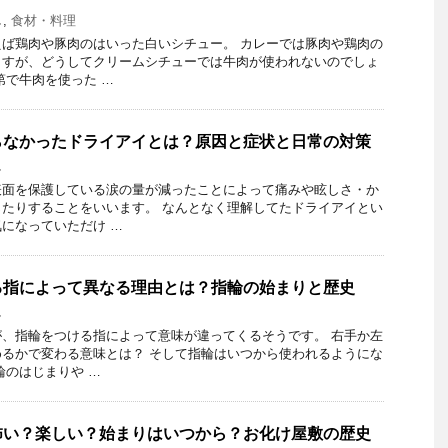
し
,
食材・料理
ば鶏肉や豚肉のはいった白いシチュー。 カレーでは豚肉や鶏肉の
ますが、どうしてクリームシチューでは牛肉が使われないのでしょ
第で牛肉を使った …
らなかったドライアイとは？原因と症状と日常の対策
し
表面を保護している涙の量が減ったことによって痛みや眩しさ・か
たりすることをいいます。 なんとなく理解してたドライアイとい
になっていただけ …
る指によって異なる理由とは？指輪の始まりと歴史
し
、指輪をつける指によって意味が違ってくるそうです。 右手か左
るかで変わる意味とは？ そして指輪はいつから使われるようにな
輪のはじまりや …
怖い？楽しい？始まりはいつから？お化け屋敷の歴史