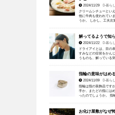
2024/11/29
-
暮ら
クリームシチューといえ
他に牛肉も使われてい
うか。 しかし、工夫次
解ってるようで知
2024/11/22
-
暮ら
ドライアイとは、目の
すみなどの症状をかんじ
うものも、解っている気
指輪の意味がはめ
2024/11/09
-
暮ら
指輪は指の装飾品ですが
手か、またどの指にはめ
ったのでしょうか。 指
お化け屋敷がなぜ