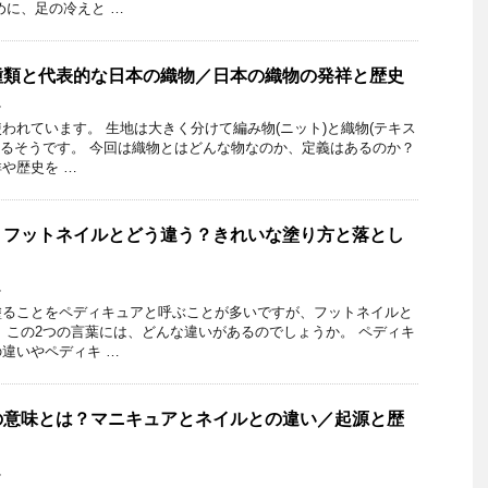
めに、足の冷えと …
種類と代表的な日本の織物／日本の織物の発祥と歴史
し
われています。 生地は大きく分けて編み物(ニット)と織物(テキス
れるそうです。 今回は織物とはどんな物なのか、定義はあるのか？
や歴史を …
？フットネイルとどう違う？きれいな塗り方と落とし
し
塗ることをペディキュアと呼ぶことが多いですが、フットネイルと
 この2つの言葉には、どんな違いがあるのでしょうか。 ペディキ
違いやペディキ …
の意味とは？マニキュアとネイルとの違い／起源と歴
し