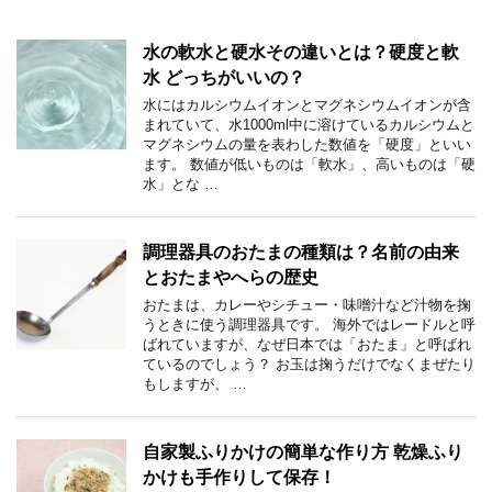
水の軟水と硬水その違いとは？硬度と軟
水 どっちがいいの？
水にはカルシウムイオンとマグネシウムイオンが含
まれていて、水1000ml中に溶けているカルシウムと
マグネシウムの量を表わした数値を「硬度」といい
ます。 数値が低いものは「軟水」、高いものは「硬
水」とな …
調理器具のおたまの種類は？名前の由来
とおたまやへらの歴史
おたまは、カレーやシチュー・味噌汁など汁物を掬
うときに使う調理器具です。 海外ではレードルと呼
ばれていますが、なぜ日本では「おたま」と呼ばれ
ているのでしょう？ お玉は掬うだけでなくまぜたり
もしますが、 …
自家製ふりかけの簡単な作り方 乾燥ふり
かけも手作りして保存！