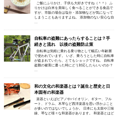
ご飯にふりかけ、子供も大好きですね（＾＾） ふ
りかけは白米を美味しく食べることができる食品で
すが、市販の場合は塩分・添加物などが気になって
しまうこともありますよね。 添加物のない安心な自
…
自転車の盗難にあったらすることは？手
続きと流れ 以後の盗難防止策
自転車は気軽に乗れる乗り物として幅広い年齢層
で使われています。 いざ、乗ろうとした時に自転車
が盗まれていたら、とてもショックですね。 自転車
盗難の被害に遭った時にどう対応したらいいのか？
…
和の文化の和楽器とは？誕生と歴史と日
本固有の和楽器
楽器といえばピアノやバイオリン、ギター、フル
ート、ドラム、木琴など西洋楽器を思い浮かぶこと
が多いのではないでしょうか。 日本にも太鼓や三味
線、琴など様々な和楽器があります。 和楽器とはど
…