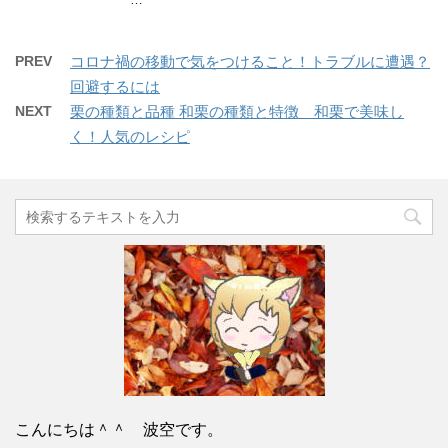
PREV
コロナ禍の移動で気をつけること！トラブルに遭遇？
回避するには
NEXT
栗の種類と品種 和栗の種類と特徴 和栗で美味し
く！人気のレシピ
こんにちは＾＾ 波空です。