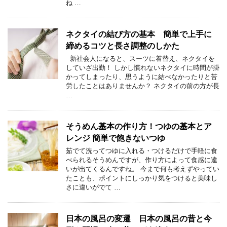
ね …
ネクタイの結び方の基本 簡単で上手に
締めるコツと長さ調整のしかた
新社会人になると、スーツに着替え、ネクタイを
していざ出勤！ しかし慣れないネクタイに時間が掛
かってしまったり、思うように結べなかったりと苦
労したことはありませんか？ ネクタイの前の方が長
…
そうめん基本の作り方！つゆの基本とア
レンジ 簡単で飽きないつゆ
茹でて洗ってつゆに入れる・つけるだけで手軽に食
べられるそうめんですが、作り方によって食感に違
いが出てくるんですね。 今まで何も考えずやってい
たことも、ポイントにしっかり気をつけると美味し
さに違いがでて …
日本の風呂の変遷 日本の風呂の昔と今