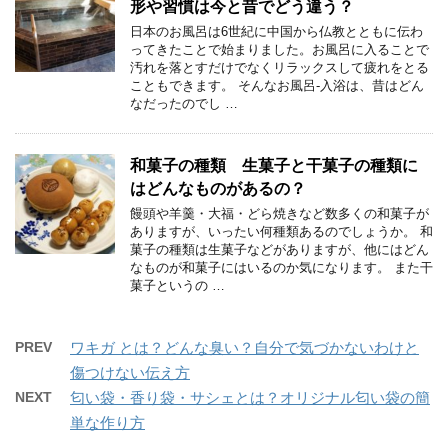
形や習慣は今と昔でどう違う？
日本のお風呂は6世紀に中国から仏教とともに伝わ
ってきたことで始まりました。お風呂に入ることで
汚れを落とすだけでなくリラックスして疲れをとる
こともできます。 そんなお風呂-入浴は、昔はどん
なだったのでし …
和菓子の種類 生菓子と干菓子の種類に
はどんなものがあるの？
饅頭や羊羹・大福・どら焼きなど数多くの和菓子が
ありますが、いったい何種類あるのでしょうか。 和
菓子の種類は生菓子などがありますが、他にはどん
なものが和菓子にはいるのか気になります。 また干
菓子というの …
PREV
ワキガ とは？どんな臭い？自分で気づかないわけと
傷つけない伝え方
NEXT
匂い袋・香り袋・サシェとは？オリジナル匂い袋の簡
単な作り方