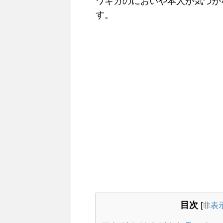
ワキガのにおいや本人が気づか
す。
目次
[
非表