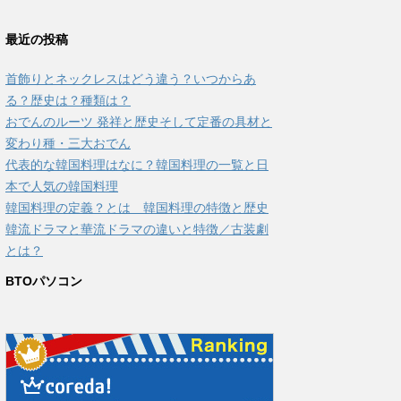
最近の投稿
首飾りとネックレスはどう違う？いつからあ
る？歴史は？種類は？
おでんのルーツ 発祥と歴史そして定番の具材と
変わり種・三大おでん
代表的な韓国料理はなに？韓国料理の一覧と日
本で人気の韓国料理
韓国料理の定義？とは 韓国料理の特徴と歴史
韓流ドラマと華流ドラマの違いと特徴／古装劇
とは？
BTOパソコン