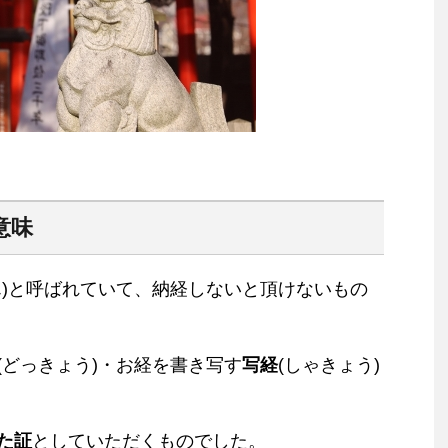
意味
ん)と呼ばれていて、納経しないと頂けないもの
(どっきょう)・お経を書き写す
写経
(しゃきょう)
た証
としていただくものでした。