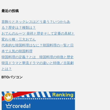
最近の投稿
首飾りとネックレスはどう違う？いつからあ
る？歴史は？種類は？
おでんのルーツ 発祥と歴史そして定番の具材と
変わり種・三大おでん
代表的な韓国料理はなに？韓国料理の一覧と日
本で人気の韓国料理
韓国料理の定義？とは 韓国料理の特徴と歴史
韓流ドラマと華流ドラマの違いと特徴／古装劇
とは？
BTOパソコン