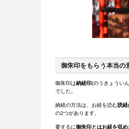
御朱印をもらう本当の
御朱印は
納経印
(のうきょうい
でした。
納経の方法は、お経を読む
読経
の2つがあります。
要するに
御朱印とはお経を収め