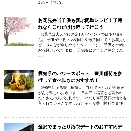
あるんですね …
お花見弁当子供も喜ぶ簡単レシピ！子連
れならこれだけは持って行こう！
お花見は大人だけの楽しいイベントではありませ
ん。 子供がいるママ友同士や家族同士でのお花見な
ど、みんなが楽しめるイベントです。 子供と一緒に
お花見いいですよね。 子供もピクニック気分で楽
…
愛知県のパワースポット！豊川稲荷を参
拝して食べ歩きのおすすめ！
愛知県にある豊川稲荷は、寺社でありながら鳥居
がある珍しいお寺です。 日本三大稲荷とも言われ、
たくさんの人が訪れます。 いなり寿司発祥の地とも
言われているんですよね！ そんな豊川神社で参拝
…
金沢でまったり浴衣デートのおすすめデ