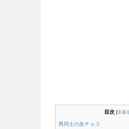
目次
[
非表
男同士の友チョコ