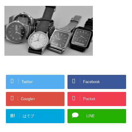
Twitter
Facebook
Google+
Pocket
B!
はてブ
LINE