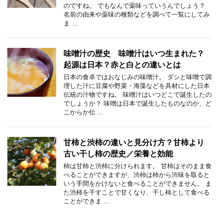
のですね。 でもなんで薬味っていうんでしょう？
名前の由来や薬味の種類などを調べて一覧にしてみ
ま …
味噌汁の歴史 味噌汁はいつ生まれた？
起源は日本？赤と白との違いとは
日本の食卓ではおなじみの味噌汁。 ダシと味噌で調
理した汁に豆腐や野菜・海藻などを具材にした日本
伝統の汁物ですね。 味噌汁はいつどこで誕生したの
でしょうか？ 味噌は日本で誕生したものなのか、ど
こからか伝 …
甘柿と渋柿の違いと見分け方？甘柿より
古い干し柿の歴史／栄養と効能
柿は甘柿と渋柿に分けられます。 甘柿はそのまま食
べることができますが、渋柿は柿から渋味を取ると
いう手間をかけないと食べることができません。 ま
た渋柿を干すことで甘くなり、干し柿として食べる
ことができま …