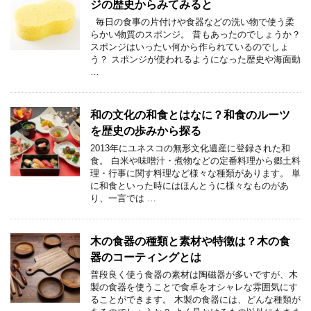
ジの歴史からみてみると
毎日の食事の片付けや食器などの洗い物で使う柔
らかい物質のスポンジ。 昔もあったのでしょうか？
スポンジはいったい何から作られているのでしょ
う？ スポンジが使われるようになった歴史や海面動
…
和の文化の和食とはなに？和食のルーツ
を歴史の歩みから探る
2013年にユネスコの無形文化遺産に登録された和
食。 白米や味噌汁・煮物などの定番料理から郷土料
理・行事に関す料理など様々な種類があります。 単
に和食といった時にはほんとうに様々なものがあ
り、一言では …
木の食器の種類と素材や特徴は？木の食
器のコーティングとは
普段良く使う食器の素材は陶磁器が多いですが、木
製の食器を使うことで食卓をオシャレな雰囲気にす
ることができます。 木製の食器には、どんな種類が