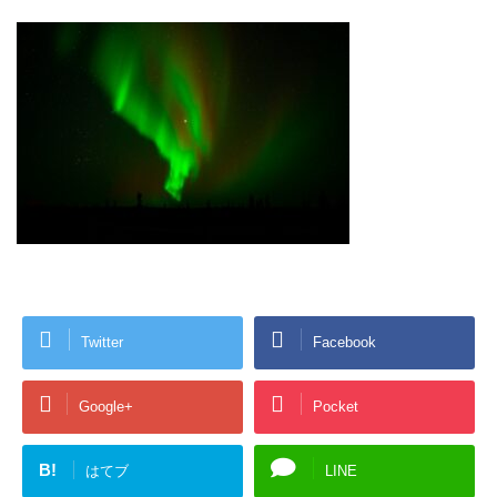
Twitter
Facebook
Google+
Pocket
B!
はてブ
LINE