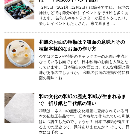
2月3日（2021年は2月2日）は節分ですね。 各地の
神社などでは節分の日にイベントを行う所も多くあ
ります。 芸能人やキャラクターが豆まきをしたり、
楽しいイベントもたくさん。 家で豆まき …
和風のお面の種類は？狐面の意味とその
種類本格的なお面の作り方
今ではアニメや特撮のキャラクターのお面が主流と
なっているお面ですが、日本独自のお面も人気とな
っています。 日本独自のお面には、どんな種類と意
味があるのでしょうか。 和風のお面の種類や特に狐
面の意味・お …
和の文化の和紙の歴史 和紙が生まれるま
で 折り紙と千代紙の違い
和紙はユネスコの無形文化遺産に登録されている日
本の伝統工芸品です。 日本各地で作られている和紙
はいつ誕生したのでしょうか？ 日本で和紙が誕生す
るまでの歴史って、興味ありませんか？ そして、日
本には千代 …