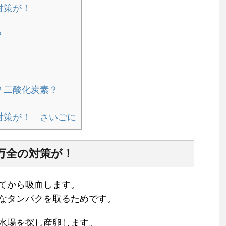
対策が！
？
？二酸化炭素？
対策が！ さいごに
万全の対策が！
てから吸血します。
なタンパクを取るためです。
水場を探し産卵します。