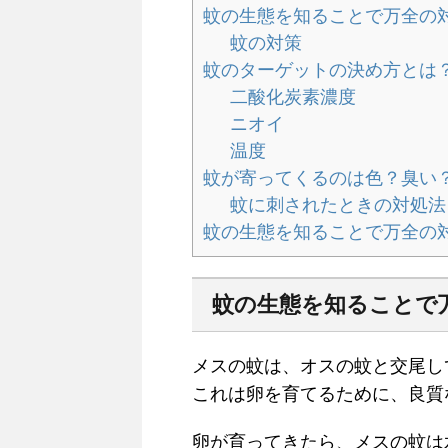
蚊の生態を知ることで万全の
蚊の対策
蚊のターゲットの決め方とは
二酸化炭素濃度
ニオイ
温度
蚊が寄ってくるのは色？臭い
蚊に刺されたときの対処法
蚊の生態を知ることで万全の
蚊の生態を知ることで
メスの蚊は、オスの蚊と交尾し
これは卵を育てるために、良質
卵が育ってきたら、メスの蚊は