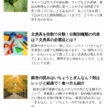
キャベツはサラダや炒め物・スープなどの具材・煮
込み料理などの料理に使うことができる野菜です。
安く売っていることもあるので、丸ごと1玉を買っ
てはみたけど賞味期限はいつまでで、どうやって保
存するのか分か …
文房具を役割で分類！分類別種類の代表
は？文房具の必需品とは？
鉛筆やボールペン・消しゴム・ノート・ハサミなど
文房具には様々な種類があります。 つい便利そうと
か、かわいいとかで買ってしまい文房具が増えすぎ
てしまいました。 整理すると決めたところで、しま
うにしても捨 …
銀杏の読みはいちょうとぎんなん？殻は
レンジと紙袋で！食べ方も紹介
銀杏は裸子植物であるイチョウの木になる種子の
ことで、茶碗蒸しの飾りや串焼き・炒め物の具材な
どに使われる秋の味覚ですね。 銀杏の読み方には
「ぎんなん」と「いちょう」の2つがあります。 な
ぜ …