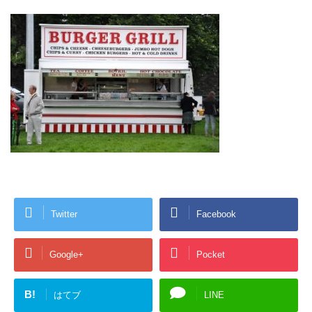
Twitter
Facebook
Google+
Pocket
B!
はてブ
LINE