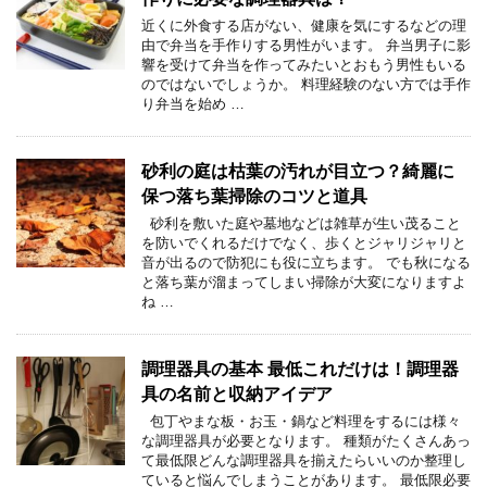
近くに外食する店がない、健康を気にするなどの理
由で弁当を手作りする男性がいます。 弁当男子に影
響を受けて弁当を作ってみたいとおもう男性もいる
のではないでしょうか。 料理経験のない方では手作
り弁当を始め …
砂利の庭は枯葉の汚れが目立つ？綺麗に
保つ落ち葉掃除のコツと道具
砂利を敷いた庭や墓地などは雑草が生い茂ること
を防いでくれるだけでなく、歩くとジャリジャリと
音が出るので防犯にも役に立ちます。 でも秋になる
と落ち葉が溜まってしまい掃除が大変になりますよ
ね …
調理器具の基本 最低これだけは！調理器
具の名前と収納アイデア
包丁やまな板・お玉・鍋など料理をするには様々
な調理器具が必要となります。 種類がたくさんあっ
て最低限どんな調理器具を揃えたらいいのか整理し
ていると悩んでしまうことがあります。 最低限必要